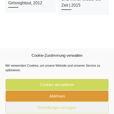
Girlsnightout, 2012
Zeit | 2015
Cookie-Zustimmung verwalten
Beitragsnavigation
ZURÜCK ZUR BEITRAGSL
Wir verwenden Cookies, um unsere Website und unseren Service zu
Nä
optimieren.
NEBENEINANDER GEHEN | 2008
Cookies akzeptieren
© 2026
Barbara Müller
– Alle Rechte vorbehalten
Ablehnen
Einstellungen anzeigen